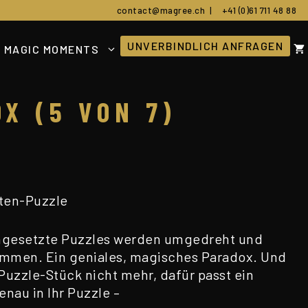
contact@magree.ch
|
+41 (0)61 711 48 88
UNVERBINDLICH ANFRAGEN
MAGIC MOMENTS
OX (5 VON 7)
rten-Puzzle
ngesetzte Puzzles werden umgedreht und
ammen. Ein geniales, magisches Paradox. Und
 Puzzle-Stück nicht mehr, dafür passt ein
nau in Ihr Puzzle –