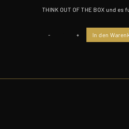
THINK OUT OF THE BOX und es f
In den Waren
Out
of
the
Box
(5
von
7)
Menge