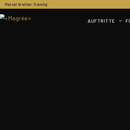
Zum
Marcel Grether Training
Inhalt
springen
AUFTRITTE
F