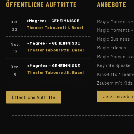
ÖFFENTLICHE AUFTRITTE
ANGEBOTE
«Magrée» – GEHEIMNISSE
Magic Moments «A
Okt.
Theater Tabourettli, Basel
22
Magic Moments «
Magic Business
«Magrée» – GEHEIMNISSE
Nov.
Magic Friends
Theater Tabourettli, Basel
17
Magic Moments a
Keynote Speaker
«Magrée» – GEHEIMNISSE
Dez.
Theater Tabourettli, Basel
6
Kick-Offs / Team
Zaubern mit Kids
Jetzt unverbin
Öffentliche Auftritte