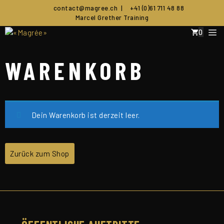
Zum
contact@magree.ch
|
+41 (0)61 711 48 88
Inhalt
Marcel Grether Training
springen
M
0
WARENKORB
Dein Warenkorb ist derzeit leer.
Zurück zum Shop