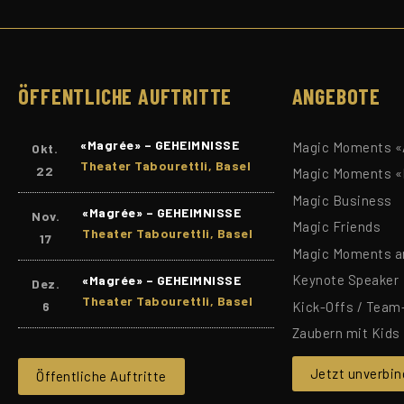
ÖFFENTLICHE AUFTRITTE
ANGEBOTE
«Magrée» – GEHEIMNISSE
Magic Moments «A
Okt.
Theater Tabourettli, Basel
22
Magic Moments «
Magic Business
«Magrée» – GEHEIMNISSE
Nov.
Magic Friends
Theater Tabourettli, Basel
17
Magic Moments a
Keynote Speaker
«Magrée» – GEHEIMNISSE
Dez.
Theater Tabourettli, Basel
6
Kick-Offs / Team
Zaubern mit Kids
Jetzt unverbin
Öffentliche Auftritte