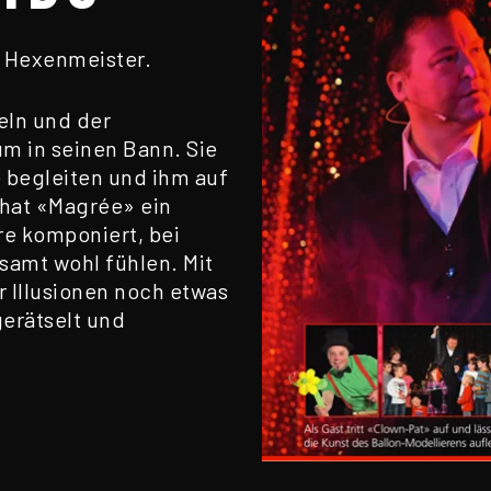
e Hexenmeister.
feln und der
m in seinen Bann. Sie
 begleiten und ihm auf
 hat «Magrée» ein
e komponiert, bei
samt wohl fühlen. Mit
er Illusionen noch etwas
gerätselt und