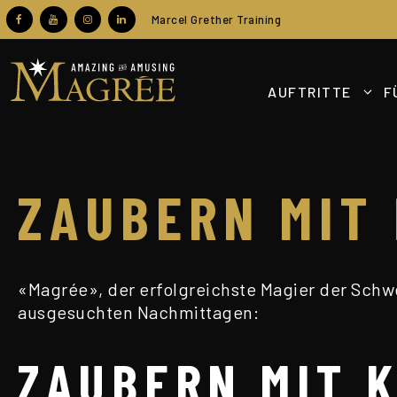
Zum
Marcel Grether Training
Inhalt
springen
AUFTRITTE
F
ZAUBERN MIT 
«Magrée», der erfolgreichste Magier der Schwei
ausgesuchten Nachmittagen:
ZAUBERN MIT K