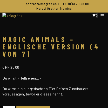
Zum
contact@magree.ch
|
+41 (0)61 711 48 88
Inhalt
Marcel Grether Training
springen
M
0
MAGIC ANIMALS –
ENGLISCHE VERSION (4
VON 7)
CHF
25.00
Du wirst «Hellsehen…»
Du wirst ein nur gedachtes Tier Deines Zuschauers
voraussagen, bevor er dieses nennt.