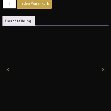
Magic
In den Warenkorb
Animals
-
Englische
Beschreibung
Version
(4
von
7)
Menge