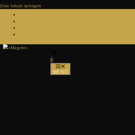
Zum Inhalt springen
contact@magree.ch
|
+41 (0)61 711 48 88
0
Marcel Grether Training
MENÜ