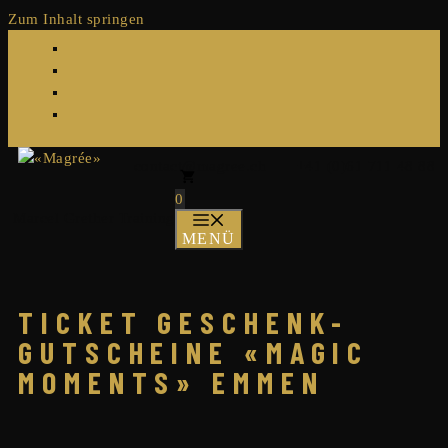
Zum Inhalt springen
contact@magree.ch
|
+41 (0)61 711 48 88
0
Marcel Grether Training
MENÜ
TICKET GESCHENK-
GUTSCHEINE «MAGIC
MOMENTS» EMMEN