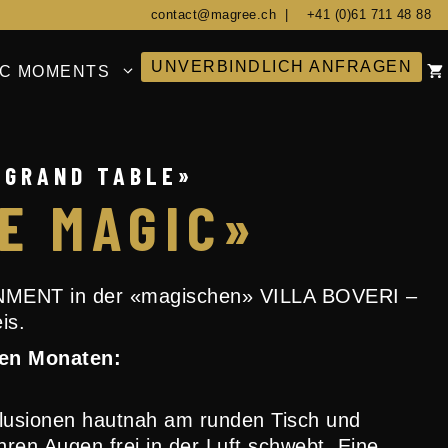
contact@magree.ch
|
+41 (0)61 711 48 88
UNVERBINDLICH ANFRAGEN
IC MOMENTS
 GRAND TABLE»
E MAGIC»
ENT in der «magischen» VILLA BOVERI –
is.
den Monaten:
Illusionen hautnah am runden Tisch und
hren Augen frei in der Luft schwebt. Eine