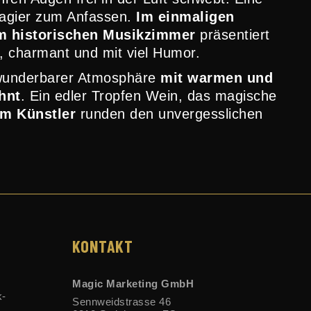
Magier zum Anfassen.
Im einmaligen
em historischen Musikzimmer
präsentiert
l, charmant und mit viel Humor.
 wunderbarer Atmosphäre
mit warmen und
hnt
. Ein edler Tropfen Wein, das magische
em Künstler
runden den unvergesslichen
KONTAKT
Magic Marketing GmbH
k-
Sennweidstrasse 46