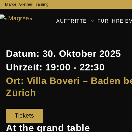
Zum
Marcel Grether Training
Inhalt
springen
AUFTRITTE
FÜR IHRE E
Datum:
30. Oktober 2025
Uhrzeit:
19:00 - 22:30
Ort:
Villa Boveri – Baden b
Zürich
Tickets
At the grand table