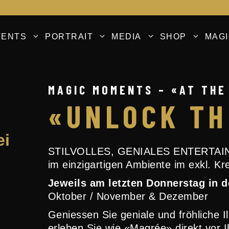
VENTS
PORTRAIT
MEDIA
SHOP
MAG
MAGIC MOMENTS – «AT THE
«UNLOCK TH
ei
STILVOLLES, GENIALES ENTERTAINM
im einzigartigen Ambiente im exkl. Kre
Jeweils am letzten Donnerstag in 
Oktober / November & Dezember
Geniessen Sie geniale und fröhliche 
erleben Sie wie «Magrée» direkt vor I