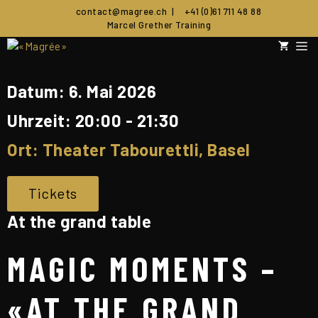
Zum
contact@magree.ch
|
+41 (0)61 711 48 88
Inhalt
Marcel Grether Training
springen
M
Datum:
6. Mai 2026
Uhrzeit:
20:00 - 21:30
Ort:
Theater Tabourettli, Basel
Tickets
At the grand table
MAGIC MOMENTS –
«AT THE GRAND