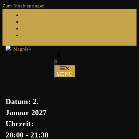
Zum Inhalt springen
contact@magree.ch
|
+41 (0)61 711 48 88
0
Marcel Grether Training
MENÜ
Datum:
2.
Januar 2027
Uhrzeit:
20:00 - 21:30