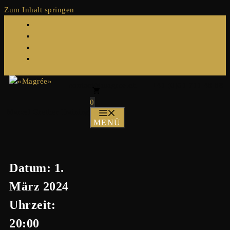
Zum Inhalt springen
contact@magree.ch
|
+41 (0)61 711 48 88
0
Marcel Grether Training
MENÜ
Datum:
1.
März 2024
Uhrzeit:
20:00